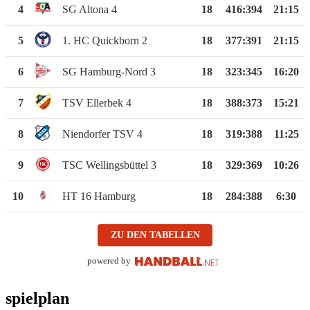
4
SG Altona 4
18
416
:
394
21:15
5
1. HC Quickborn 2
18
377
:
391
21:15
6
SG Hamburg-Nord 3
18
323
:
345
16:20
7
TSV Ellerbek 4
18
388
:
373
15:21
8
Niendorfer TSV 4
18
319
:
388
11:25
9
TSC Wellingsbüttel 3
18
329
:
369
10:26
10
HT 16 Hamburg
18
284
:
388
6:30
ZU DEN TABELLEN
powered by
spielplan