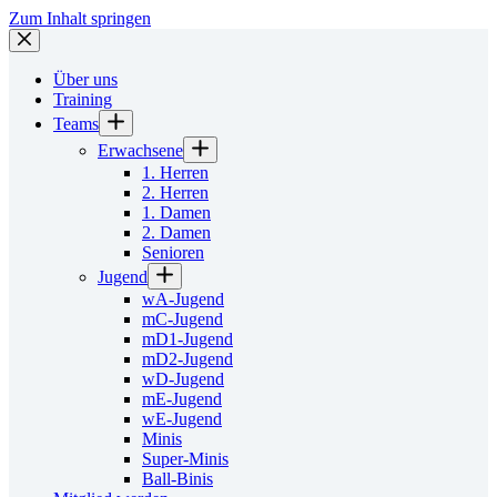
Zum Inhalt springen
Über uns
Training
Teams
Erwachsene
1. Herren
2. Herren
1. Damen
2. Damen
Senioren
Jugend
wA-Jugend
mC-Jugend
mD1-Jugend
mD2-Jugend
wD-Jugend
mE-Jugend
wE-Jugend
Minis
Super-Minis
Ball-Binis