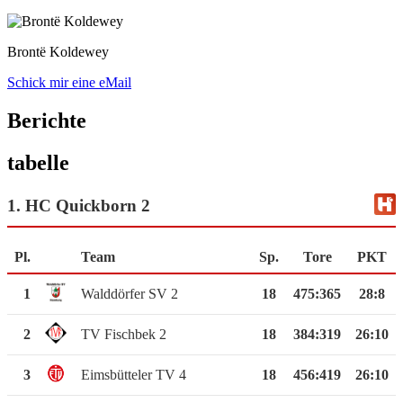
Brontë Koldewey
Schick mir eine eMail
Berichte
tabelle
1. HC Quickborn 2
Pl.
Team
Sp.
Tore
PKT
1
Walddörfer SV 2
18
475
:
365
28:8
2
TV Fischbek 2
18
384
:
319
26:10
3
Eimsbütteler TV 4
18
456
:
419
26:10