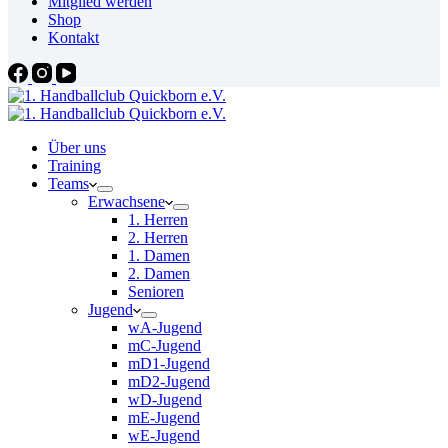
Mitglied werden
Shop
Kontakt
Über uns
Training
Teams
Erwachsene
1. Herren
2. Herren
1. Damen
2. Damen
Senioren
Jugend
wA-Jugend
mC-Jugend
mD1-Jugend
mD2-Jugend
wD-Jugend
mE-Jugend
wE-Jugend