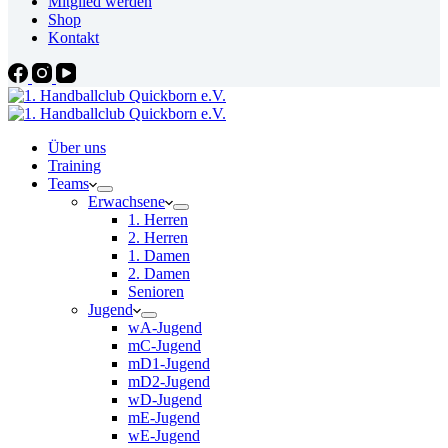
Mitglied werden
Shop
Kontakt
Über uns
Training
Teams
Erwachsene
1. Herren
2. Herren
1. Damen
2. Damen
Senioren
Jugend
wA-Jugend
mC-Jugend
mD1-Jugend
mD2-Jugend
wD-Jugend
mE-Jugend
wE-Jugend