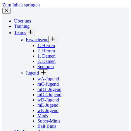
Zum Inhalt springen
Über uns
Training
Teams
Erwachsene
1. Herren
2. Herren
1. Damen
2. Damen
Senioren
Jugend
wA-Jugend
mC-Jugend
mD1-Jugend
mD2-Jugend
wD-Jugend
mE-Jugend
wE-Jugend
Minis
Super-Minis
Ball-Binis